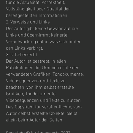
für die Aktualität, Korrektheit,
Vollständigkeit oder Qualität der
bereitgestellten Informationen.
2. Verweise und Links
Der Autor gibt keine Gewähr auf die
Links und übernimmt keinerlei
Verantwortung dafür, was sich hinter
den Links verbirgt.
3. Urheberrecht
Der Autor ist bestrebt, in allen
Publikationen die Urheberrechte der
verwendeten Grafiken, Tondokumente,
Videosequenzen und Texte zu
beachten, von ihm selbst erstellte
Grafiken, Tondokumente,
Videosequenzen und Texte zu nutzen.
Das Copyright für veröffentlichte, vom
Autor selbst erstellte Objekte, bleibt
allein beim Autor der Seiten.
Copyright © by Aquasports 2023