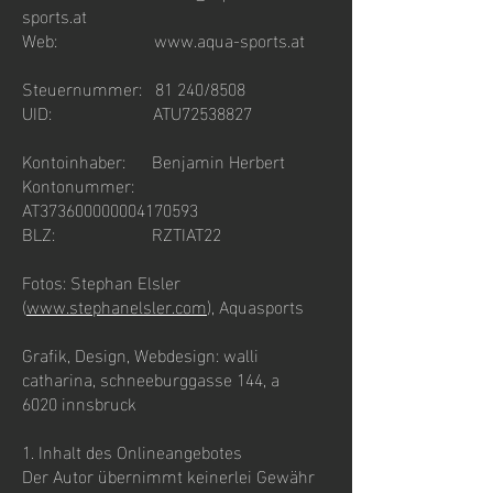
sports.at
Web:
www.aqua-sports.at
Steuernummer: 81 240/8508
UID: ATU72538827
Kontoinhaber: Benjamin Herbert
Kontonummer:
AT373600000004170593
BLZ: RZTIAT22
Fotos: Stephan Elsler
(
www.stephanelsler.com
), Aquasports
Grafik, Design, Webdesign: walli
catharina, schneeburggasse 144, a
6020 innsbruck
1. Inhalt des Onlineangebotes
Der Autor übernimmt keinerlei Gewähr