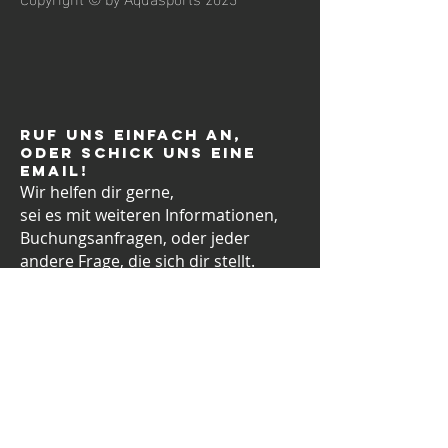
Ruf uns einfach an,
oder schick uns eine
Email!
Wir helfen dir gerne,
sei es mit weiteren Informationen,
Buchungsanfragen, oder jeder
andere Frage, die sich dir stellt.
KONTAKT
Jetzt ANMELDEN
bei Christl +43 660/317 90 09
und Ben +43 660/444 71 00
office@aqua-sports.at