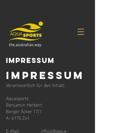
IMPRESSUM
Impressum
Verantwortlich für den Inhalt:
Aquasports
Benjamin Herbert
Berger Äcker 17/1
A- 6170 Zirl
E-Mail:
office@aqua-