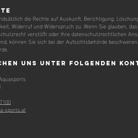
hte
ndsätzlich die Rechte auf Auskunft, Berichtigung, Löschun
keit, Widerruf und Widerspruch zu. Wenn Sie glauben, dass
chutzrecht verstößt oder Ihre datenschutzrechtlichen Ans
ind, können Sie sich bei der Aufsichtsbehörde beschweren. 
rde.
ichen uns unter folgenden Ko
Aquasports
1
7100
a-sports.at