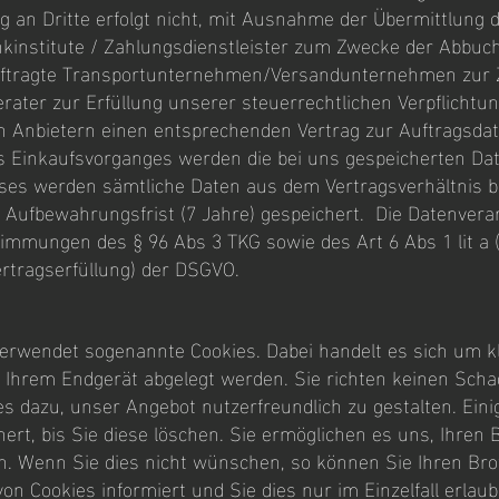
 an Dritte erfolgt nicht, mit Ausnahme der Übermittlung d
kinstitute / Zahlungsdienstleister zum Zwecke der Abbuc
ftragte Transportunternehmen/Versandunternehmen zur Z
ater zur Erfüllung unserer steuerrechtlichen Verpflichtu
n Anbietern einen entsprechenden Vertrag zur Auftragsda
 Einkaufsvorganges werden die bei uns gespeicherten Date
ses werden sämtliche Daten aus dem Vertragsverhältnis b
 Aufbewahrungsfrist (7 Jahre) gespeichert. Die Datenverar
immungen des § 96 Abs 3 TKG sowie des Art 6 Abs 1 lit a (E
ertragserfüllung) der DSGVO.
rwendet sogenannte Cookies. Dabei handelt es sich um klei
 Ihrem Endgerät abgelegt werden. Sie richten keinen Scha
s dazu, unser Angebot nutzerfreundlich zu gestalten. Eini
hert, bis Sie diese löschen. Sie ermöglichen es uns, Ihre
. Wenn Sie dies nicht wünschen, so können Sie Ihren Brow
on Cookies informiert und Sie dies nur im Einzelfall erlaub